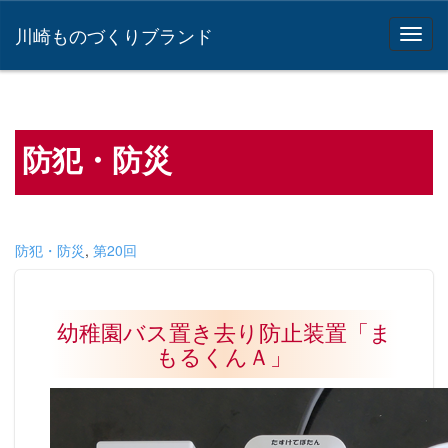
川崎ものづくりブランド
防犯・防災
防犯・防災
,
第20回
幼稚園バス置き去り防止装置「ま
もるくんＡ」